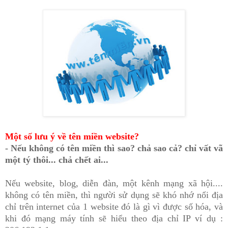
Một số lưu ý về tên miền website?
- Nếu không có tên miền thì sao? ch
ả sao c
ả? ch
ỉ v
ất
v
ã
m
ột t
ý th
ôi... ch
ả ch
ết ai...
Nếu website, blog, diễn đàn, một kênh mạng xã hội....
không có tên miền, thì người sử dụng sẽ khó nhớ nổi
đ
ịa
ch
ỉ tr
ên int
er
net c
ủa 1
website đó là gì v
ì
đ
ư
ợc s
ố h
óa
, và
khi đó mạng máy tính sẽ hiểu theo địa chỉ IP ví dụ :