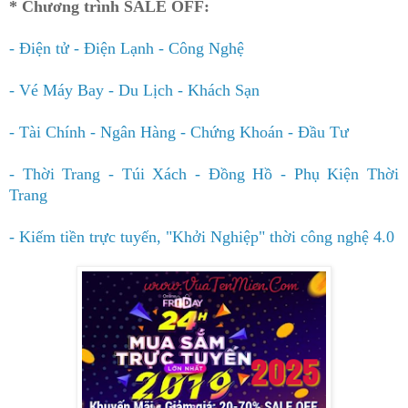
*
Ch
ư
ơng tr
ình SALE
OFF
:
-
Đi
ện t
ử -
Đi
ện L
ạnh - C
ông Ngh
ệ
-
V
é M
áy Bay - Du L
ịch - Kh
ách S
ạn
-
T
ài Ch
ính - Ng
ân H
àng - Ch
ứng Kho
án -
Đ
ầu T
ư
-
Th
ời Trang - T
úi X
á
ch -
Đ
ồng H
ồ - Ph
ụ Ki
ện Th
ời
Trang
-
Ki
ếm ti
ền tr
ực tuy
ến,
"Khởi Nghiệp" thời công nghệ 4.0