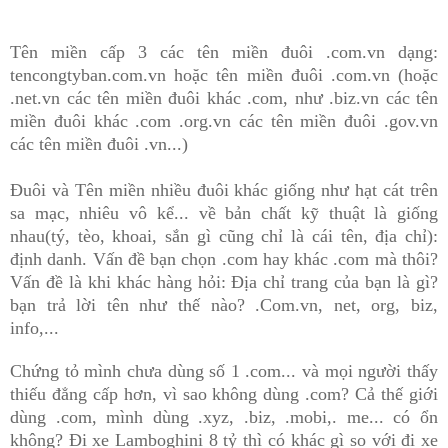
Tên miền cấp 3 các tên miền đuôi .com.vn dạng:
tencongtyban.com.vn
ho
ặc
tên miền đuôi .com.vn (hoặc
.net.vn các tên miền đuôi khác .com, nh
ư
.biz.vn các tên
miền đuôi khác .com .org.vn các tên miền đuôi .gov.vn
các tên miền đuôi .vn...)
Đu
ôi v
à
Tên miền nhiều đuôi kh
ác
giống như hạt cát trên
sa mạc, nhiêu vô kể... v
ề b
ản ch
ất k
ỹ thu
ật l
à gi
ống
nhau(t
ý, t
èo, khoai
, s
ắn g
ì c
ũng ch
ỉ l
à c
ái t
ên,
đ
ịa ch
ỉ
):
đ
ịnh danh
.
Vấn đề bạn chọn .com hay khác .com mà thôi?
Vấn đề là khi khác hàng hỏi: Địa chỉ trang của bạn là gì?
bạn trả lời tên như thế nào? .Com.vn, net, org, biz,
info,...
Chứng tỏ
m
ình
ch
ưa
dùng số 1 .com... v
à m
ọi ng
ư
ời
thấy
thiếu đẳng cấp hơn, vì sao không dùng .com? Cả thế giới
dùng .com, mình dùng .xyz, .biz, .mobi,. me... có ổn
không? Đi xe Lamboghini 8 tỷ thì có khác gì so với đi xe