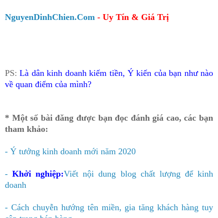
NguyenDinhChien.Com
- Uy Tín & Giá Trị
PS:
Là dân kinh doanh kiếm tiền, Ý kiến của bạn như nào
về quan điểm của mình?
* Một số bài đăng được bạn đọc đánh giá cao, các bạn
tham khảo:
- Ý tưởng kinh doanh mới năm 2020
-
K
hởi nghiệp
:
Viết nội dung blog chất lượng
đ
ể
kinh
doanh
-
C
ách chuy
ễn h
ư
ớng t
ên mi
ền, gia t
ăng
kh
ách h
àng tuy