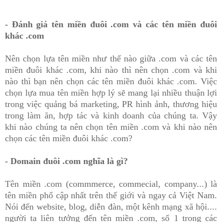
- Đánh giá tên miền đuôi .com và các tên miền đuôi
khác .com
Nên chọn lựa tên miền như thế nào giữa .com và các tên
miền đuôi khác .com, khi nào thì nên chọn .com và khi
nào thì bạn nên chọn các tên miền đuôi khác .com. Việc
chọn lựa mua tên miền hợp lý sẽ mang lại nhiều thuận lợi
trong việc quảng bá marketing, PR h
ình
ảnh, th
ư
ơng hi
ệu
trong l
àm
ăn
, h
ợp t
ác v
à
kinh doanh của chúng ta. Vậy
khi nào ch
úng ta
nên chọn tên miền .com và khi nào nên
chọn các tên miền đuôi khác .com?
- Domain đuôi .com nghĩa là gì?
Tên miền .com (commmerce, commecial, company...) là
tên miền phổ cập nhất trên thế giới và ngay cả Việt Nam.
Nói đến website, blog, diễn đàn, một kênh mạng xã hội....
người ta liên tưởng đến tên miền .com, s
ố 1 trong c
ác