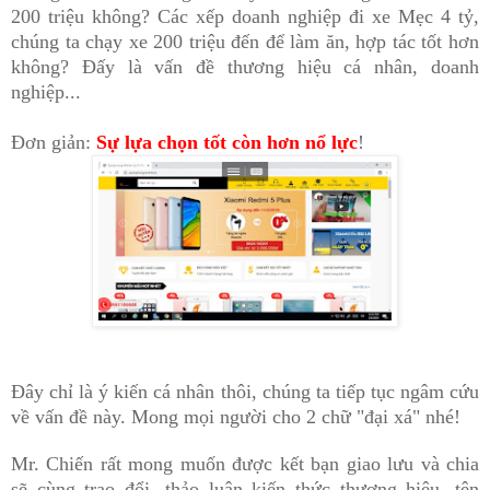
200 triệu không? Các xếp doanh nghiệp đi xe Mẹc 4 tỷ,
chúng ta chạy xe 200 triệu
đ
ến
đ
ể
làm ăn, hợp tác tốt hơn
không? Đấy là vấn đề thương hiệu cá nhân, doanh
nghiệp...
Đơn giản:
Sự lựa chọn tốt còn hơn nổ lực
!
Đ
ây ch
ỉ l
à
ý
kiến cá nhân thôi, ch
úng ta ti
ếp t
ục ng
âm c
ứu
v
ề v
ấn
đ
ề n
ày.
M
ong mọi người cho 2 ch
ữ "
đại xá" nhé!
Mr. Chiến rất mong muốn được kết bạn giao lưu và chia
sẽ cùng trao đổi, thảo luận kiến thức thương hiệu, tên