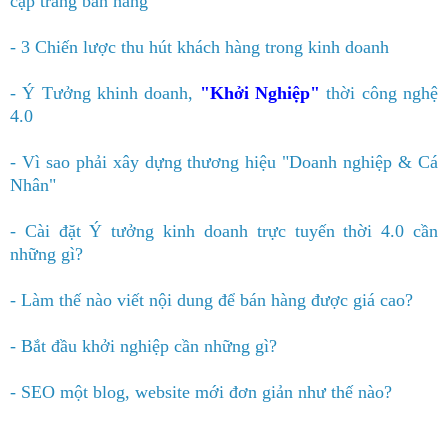
c
ập trang b
án h
àng
- 3 Chiến lược thu hút khách hàng trong kinh doanh
- Ý Tưởng khinh doanh,
"Kh
ởi Nghi
ệp"
thời công nghệ
4.0
- Vì sao phải xây dựng thương hiệu "Doanh nghi
ệp &
Cá
Nhân"
- Cài đặt Ý tưởng kinh doanh trực tuyến th
ời 4.0
cần
những gì?
- Làm thế nào viết nội dung để bán hàng
đ
ư
ợc gi
á
cao?
- Bắt đầu khởi nghiệp cần những gì?
- SEO một blog, website mới đơn giản như thế nào?