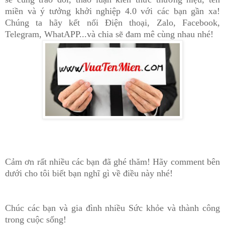
miền và ý tưởng khởi nghiệp 4.0 với các bạn gần xa!
Chúng ta hãy kết nối
Đi
ện tho
ại, Zalo, Face
b
ook,
Tel
egram,
WhatAPP...
và chia sẽ đam mê cùng nhau nhé!
Cảm ơn rất nhiều các bạn đã ghé thăm! Hãy comment bên
dưới cho tôi biết bạn nghĩ gì về điều này nhé!
Chúc các bạn và gia đình nhiều Sức khỏe và thành công
trong cuộc sống!