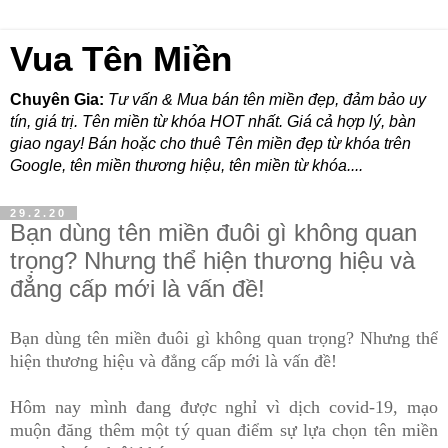
Vua Tên Miền
Chuyên Gia:
Tư vấn & Mua bán tên miền đẹp, đảm bảo uy
tín, giá trị. Tên miền từ khóa HOT nhất. Giá cả hợp lý, bàn
giao ngay! Bán hoặc cho thuê Tên miền đẹp từ khóa trên
Google, tên miền thương hiệu, tên miền từ khóa....
29.2.20
Bạn dùng tên miền đuôi gì không quan
trọng? Nhưng thể hiện thương hiệu và
đẳng cấp mới là vấn đề!
B
ạn d
ùng t
ên mi
ền
đu
ôi g
ì kh
ông quan tr
ọng? Nh
ưng th
ể
hi
ện th
ư
ơng hi
ệu v
à
đ
ẳng c
ấp m
ới l
à v
ấn
đ
ề!
Hôm nay m
ình
đang
đ
ư
ợc
nghỉ vì dịch covid-19, mạo
muộn đ
ă
ng th
êm m
ột t
ý
quan điểm sự lựa chọn tên miền